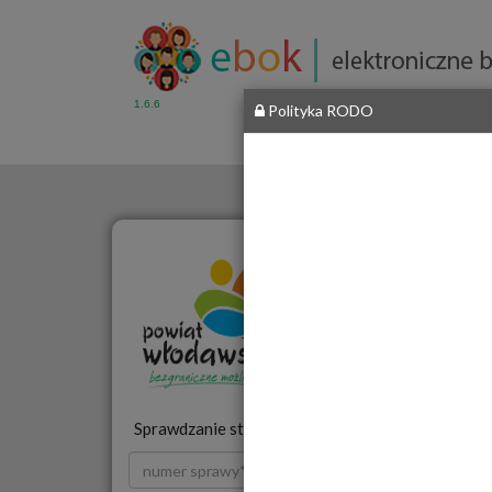
1.6.6
Polityka RODO
Starostwo Powiatowe
we Włodawie
__
al. Józefa
Piłsudskiego 24,
22-
200 Włodawa
Sprawdzanie statusu sprawy