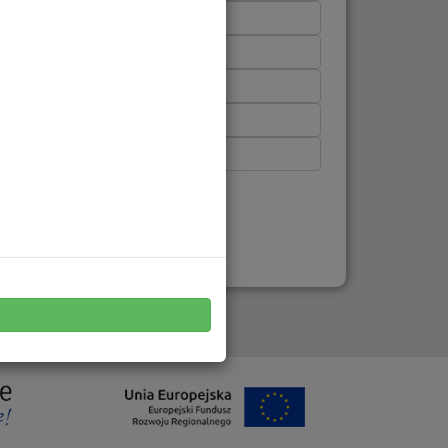
sumentów
 Społecznej
ictwa