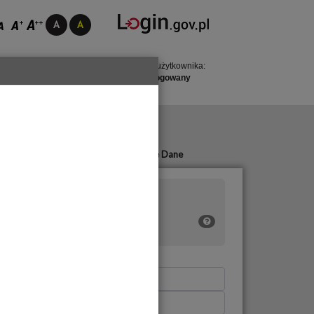
status użytkownika:
niezalogowany
sługi
Otwarte Dane
ów
estycji
sportu i Dróg