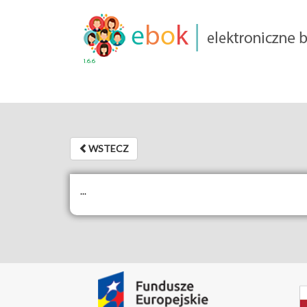
1.6.6
WSTECZ
WSTECZ
...