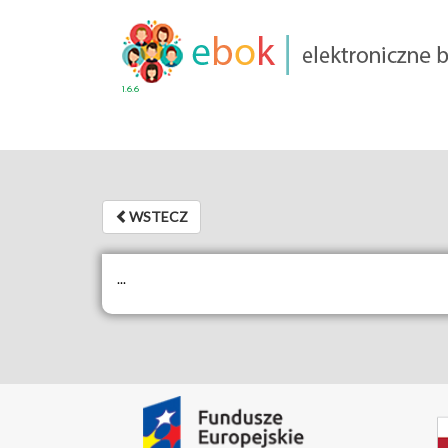
1.6.6
WSTECZ
WSTECZ
...