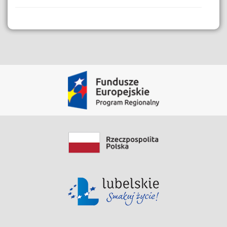
Dane i Zasoby
Instrukcja sprawdzania statusu sprawy
Pobierz Zasób
Data modyfikacji: 2020-05-28 12:41:29.089
Instrukcja eBok
Pobierz Zasób
Data modyfikacji: 2020-06-03 08:28:17.605