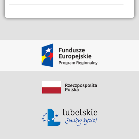
Dane i Zasoby
Film instruktażowy eBok
Zobacz zasób
Data modyfikacji: 2020-06-03 08:29:09.186