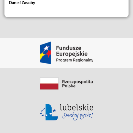
Dane i Zasoby
Ogólna klauzula informacyjna dla spraw
rozpoznawanych w Starostwie Powiatowym we
Włodawie
Pobierz Zasób
Data modyfikacji: 2020-05-19 18:48:16.354