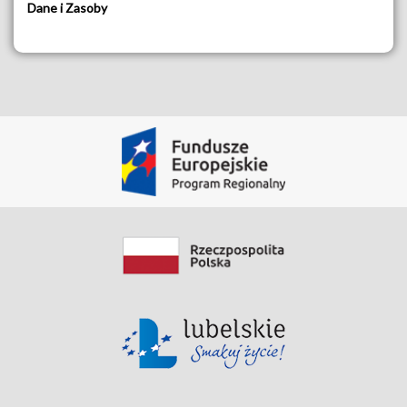
Dane i Zasoby
Ogólna klauzula informacyjna dla spraw
rozpoznawanych w Starostwie Powiatowym we
Włodawie
Pobierz Zasób
Data modyfikacji: 2020-05-19 18:48:16.354