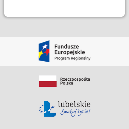
Dane i Zasoby
Film instruktażowy eBok
Zobacz zasób
Data modyfikacji: 2020-06-03 08:29:09.186