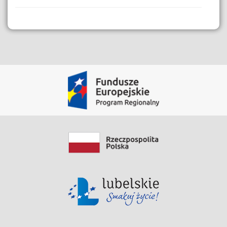
Dane i Zasoby
Film instruktażowy eBok
Zobacz zasób
Data modyfikacji: 2020-06-03 08:29:09.186