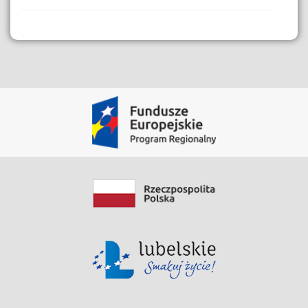
Dane i Zasoby
Instrukcja sprawdzania statusu sprawy
Pobierz Zasób
Data modyfikacji: 2020-05-28 12:41:29.089
Instrukcja Kart Usług
Pobierz Zasób
Data modyfikacji: 2020-06-03 13:14:54.748