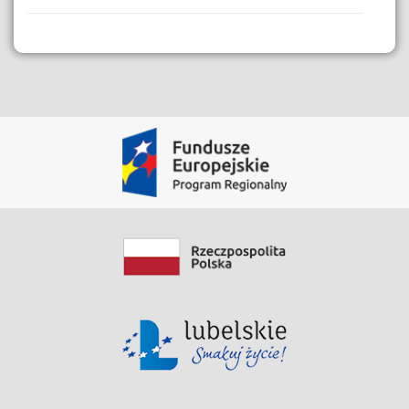
Dane i Zasoby
Instrukcja sprawdzania statusu sprawy
Pobierz Zasób
Data modyfikacji: 2020-05-28 12:41:29.089
Instrukcja eBok
Pobierz Zasób
Data modyfikacji: 2020-06-03 08:28:17.605